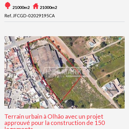
21000m2
21000m2
Ref. JFCGD-02029195CA
Terrain urbain à Olhão avec un projet
approuvé pour la construction de 150
logements.