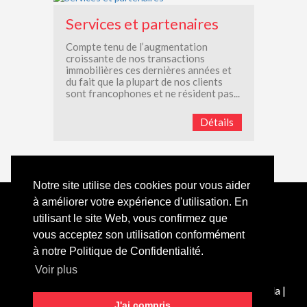
Services et partenaires
Compte tenu de l’augmentation
croissante de nos transactions
immobilières ces dernières années et
du fait que la plupart de nos clients
sont francophones et ne résident pas...
Détails
Notre site utilise des cookies pour vous aider
à améliorer votre expérience d'utilisation. En
Tel:
+351 289 079 376
(appel vers ligne fixe nationale)
utilisant le site Web, vous confirmez que
Email:
villamarketportugal@gmail.com
vous acceptez son utilisation conformément
à notre Politique de Confidentialité.
Powered by CASAFARI CRM
Voir plus
VILLAMARKET - Mediação Imobiliária Unipessoal Lda |
AMI:
14870
J'ai compris