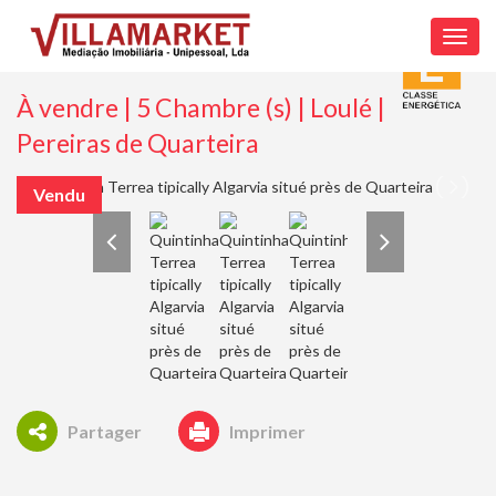
Toggl
navig
À vendre | 5 Chambre (s) | Loulé |
Pereiras de Quarteira
Vendu
Partager
Imprimer