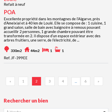
Refait à neuf
POA
Excellente propriété dans les montagnes de l’Algarve, près
d’Ameixial et à 40 km de Loulé. Elle se compose de : 1 cuisine, 1
grand salon, salle de bain avec baignoire à remous pouvant
accueillir 2 personnes, 1 grande chambre pouvant être
transformée en 2. Il dispose d’un espace extérieur avec des
arbres fruitiers, une serre, de l’électricité, de ...
330m2
44m2
1
1
Ref. JF-399EE
«
1
2
3
4
6
»
...
Rechercher un bien
À Vendre