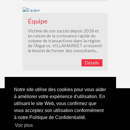
Équipe
Victime de son succès depuis 2018 et
en raison de la croissance rapide du
volume de transactions dans la région
de l’Algarve, VILLAMARKET a ressenti
le besoin de former des consultants...
Détails
Notre site utilise des cookies pour vous aider
à améliorer votre expérience d'utilisation. En
Tel:
+351 289 079 376
(appel vers ligne fixe nationale)
utilisant le site Web, vous confirmez que
Email:
villamarketportugal@gmail.com
vous acceptez son utilisation conformément
à notre Politique de Confidentialité.
Powered by CASAFARI CRM
Voir plus